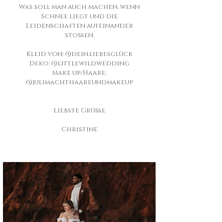
Was soll man auch machen, wenn
Schnee liegt und die
Leidenschaften aufeinander
stoßen.
Kleid von: @dein.liebesglück
Deko: @littlewildwedding
Make up/Haare:
@julimachthaareundmakeup
Liebste Grüße
Christine