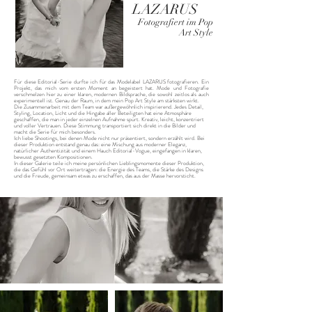
LAZARUS
Fotografiert im Pop
Art Style
Für diese Editorial-Serie durfte ich für das Modelabel LAZARUS fotografieren. Ein
Projekt, das mich vom ersten Moment an begeistert hat. Mode und Fotografie
verschmelzen hier zu einer klaren, modernen Bildsprache, die sowohl zeitlos als auch
experimentell ist. Genau der Raum, in dem mein Pop Art Style am stärksten wirkt.
Die Zusammenarbeit mit dem Team war außergewöhnlich inspirierend. Jedes Detail,
Styling, Location, Licht und die Hingabe aller Beteiligten hat eine Atmosphäre
geschaffen, die man in jeder einzelnen Aufnahme spürt. Kreativ, leicht, konzentriert
und voller Vertrauen. Diese Stimmung transportiert sich direkt in die Bilder und
macht die Serie für mich besonders.
Ich liebe Shootings, bei denen Mode nicht nur präsentiert, sondern erzählt wird. Bei
dieser Produktion entstand genau das: eine Mischung aus moderner Eleganz,
natürlicher Authentizität und einem Hauch Editorial-Vogue, eingefangen in klaren,
bewusst gesetzten Kompositionen.
In dieser Galerie teile ich meine persönlichen Lieblingsmomente dieser Produktion,
die das Gefühl vor Ort weitertragen: die Energie des Teams, die Stärke des Designs
und die Freude, gemeinsam etwas zu erschaffen, das aus der Masse hervorsticht.